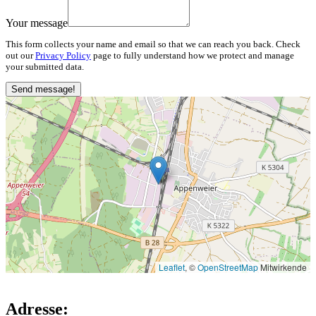
Your message
This form collects your name and email so that we can reach you back. Check
out our
Privacy Policy
page to fully understand how we protect and manage
your submitted data.
Send message!
Leaflet
, ©
OpenStreetMap
Mitwirkende
Adresse: